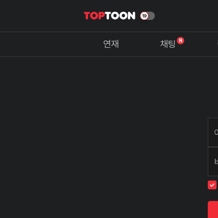
N
연재
채팅
회
원
정
보
입
력