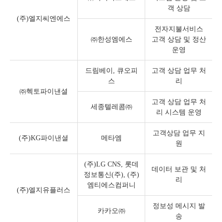
객 상담
(주)엘지씨엔에스
전자지불서비스
㈜한성엠에스
고객 상담 및 정산
운영
드림베이, 큐오피
고객 상담 업무 처
스
리
㈜헥토파이낸셜
고객 상담 업무 처
세종텔레콤㈜
리 시스템 운영
고객상담 업무 지
(주)KG파이낸셜
메타엠
원
(주)LG CNS, 롯데
데이터 보관 및 처
정보통신(주), (주)
리
엠티에스컴퍼니
(주)엘지유플러스
정보성 메시지 발
카카오㈜
송