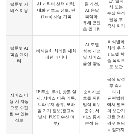
관, 탈퇴
탑툰챗 서
AI 캐릭터 선택 이력,
질 개선,
시 또는
비스 이용
대화 선호도 정보, 턴
AI 응답
수집 목적
(Turn) 사용 기록
최적화,
달성 후
유해 콘텐
즉시 파기
츠 필터링
비식별화
AI 모델
탑툰챗 AI
처리 후 A
비식별화 처리된 대화
성능 개선
학습 데이
I 모델 학
패턴 데이터
및 서비스
터
습 목적으
품질 향상
로 보관
목적 달성
후 즉시
IP 주소, 쿠키, 방문 일
소비자보
파기
서비스 이
시, 서비스 이용 기록,
호를 위한
관련법령
용 시 자동
브라우저 종류, 모바
법적 의무
에서 별도
으로 수집
일 기기 정보(광고식
준수, 서
의 보관기
될 수 있는
별자, PUSH 수신 여
비스 통계
간을 정한
정보
부)
분석 등
경우 해당
시점까지