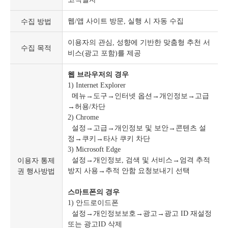
수집 방법
웹/앱 사이트 방문, 실행 시 자동 수집
이용자의 관심, 성향에 기반한 맞춤형 추천 서
수집 목적
비스(광고 포함)를 제공
웹 브라우저의 경우
1) Internet Explorer
메뉴→도구→인터넷 옵션→개인정보→고급
→허용/차단
2) Chrome
설정→고급→개인정보 및 보안→콘텐츠 설
정→쿠키→타사 쿠키 차단
3) Microsoft Edge
이용자 통제
설정→개인정보, 검색 및 서비스→엄격 추적
권 행사방법
방지 사용→추적 안함 요청보내기 선택
스마트폰의 경우
1) 안드로이드폰
설정→개인정보보호→광고→광고 ID 재설정
또는 광고ID 삭제