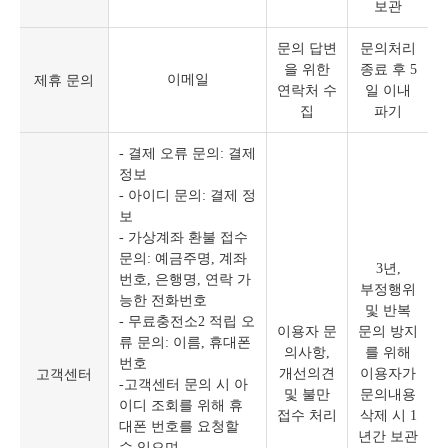
보관
문의 답변
문의처리
을 위한
종료 후 5
제휴 문의
이메일
연락처 수
일 이내
집
파기
- 결제 오류 문의: 결제
정보
- 아이디 문의: 결제 정
보
- 가상계좌 환불 접수
문의: 예금주명, 계좌
3년,
번호, 은행명, 연락 가
부정행위
능한 전화번호
및 반복
- 무료충전소2 적립 오
이용자 문
문의 방지
류 문의: 이름, 휴대폰
의사항,
를 위해
번호
고객센터
개선의견
이용자가
-고객센터 문의 시 아
및 불만
문의내용
이디 조회를 위해 휴
접수 처리
삭제 시 1
대폰 번호를 요청할
년간 보관
수 있으며,