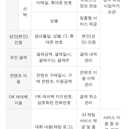
이메일, 휴대폰 번호
정보 전송
시점까지
선
보관
택
맞춤형 서
성별
비스 제공
성인(본인)
생년월일, 성별, CI, 휴
본인(성
인증
대폰 번호
인) 인증
결제금액, 결제일시,
결제 내역
코인 결제
결제수단, 결제IP
관리
컨텐츠 이
컨텐츠 이
컨텐츠 구매일시, 구
용 이력
용
매 컨텐츠, 이용금액
관리
OK 캐쉬백
OK 캐쉬백 카드번호,
결제 취소
이용
암호화된 전화번호
관리
AI 채팅
서비스 이
서비스 제
용 중 보
대화 내용(채팅 로그),
공 및 품