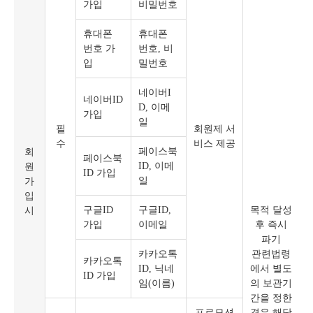
가입
비밀번호
휴대폰
휴대폰
번호 가
번호, 비
입
밀번호
네이버I
네이버ID
D, 이메
가입
일
필
회원제 서
수
비스 제공
회
페이스북
페이스북
원
ID, 이메
ID 가입
가
일
입
시
구글ID
구글ID,
목적 달성
가입
이메일
후 즉시
파기
카카오톡
관련법령
카카오톡
ID, 닉네
에서 별도
ID 가입
임(이름)
의 보관기
간을 정한
프로모션
경우 해당