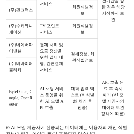
관기간을 정
서비스
회원식별정
한 경우 해당
(주)핀크럭스
보
시점까지 보
관
(주)수커뮤니
TV 포인트
회원식별정
케이션
서비스
보
(주)네이버파
결제 처리 및
이낸셜
요금 정산을
결제정보, 회
위한 결제 대
원식별정보
(주)비바리퍼
행, 간편결제
블리카
서비스
API 호출 완
AI 채팅 서비
대화 입력 텍
료 후 즉시
ByteDance, G
스 운영을 위
스트 (비식별
파기 (AI 모
oogle, OpenR
한 AI 모델 A
화 처리 후
델 제공사의
outer
PI 호출
전송)
데이터 보관
정책에 따름)
※ AI 모델 제공사에 전송되는 데이터에는 이용자의 개인 식별
정보(이메일, 아이디 등)가 포함되지 않습니다.