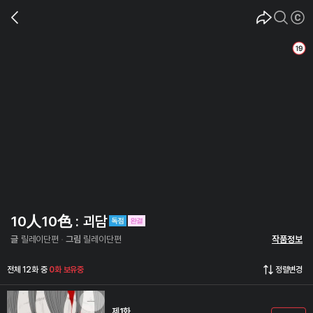
10人10色 : 괴담
글
릴레이단편
그림
릴레이단편
작품정보
전체 12화 중
0화 보유중
정렬변경
제1화