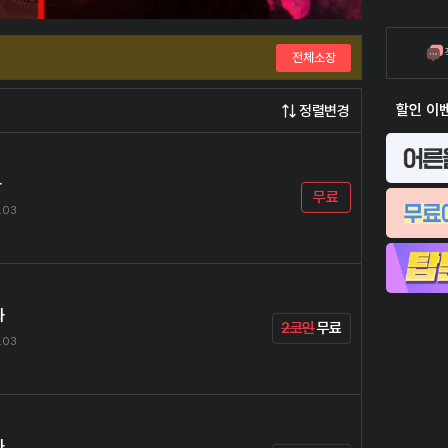
전체소장
할인 이
정렬변경
화
무료
.03
화
2코인
무료
.03
화