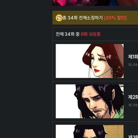
총 34화 전체소장하기
(20% 할인)
전체 34화 중
0화 보유중
제1
15.08
제2
15.08
제3