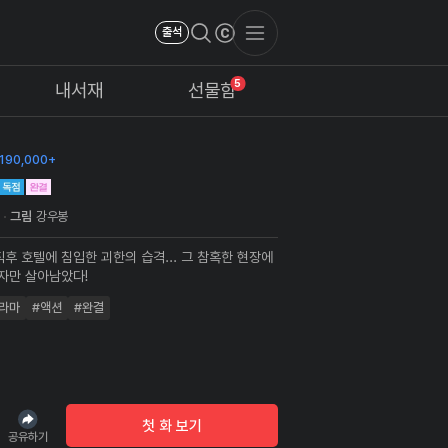
출석
5
내서재
선물함
190,000+
봉
그림
강우봉
직후 호텔에 침입한 괴한의 습격... 그 참혹한 현장에
혼자만 살아남았다!
라마
#액션
#완결
첫 화 보기
공유하기