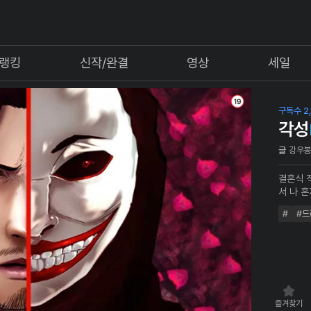
랭킹
신작/완결
영상
세일
구독수 2,
각성
글
강우
결혼식 
서 나 
#
#드
즐겨찾기