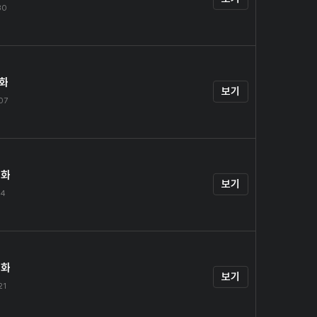
30
1화
보기
.07
2화
보기
14
3화
보기
21