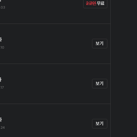
2코인
무료
.03
화
보기
.10
화
보기
.17
화
보기
.24