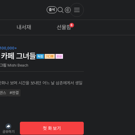
출석
6
내서재
선물함
100,000+
 카페 그녀들
그림
Mishi Beach
만화나 보며 시간을 보내던 어느 날 삼촌에게서 생일
며 보내온 만화 카페 점주 자리?! 그곳에서 어릴 적
맨스
#완결
롭혔던 일진녀 이지연을 알바생으로 만나게 되는데...
름 끝날 때까지 잘 부탁해요, 지연씨."
첫 화 보기
공유하기