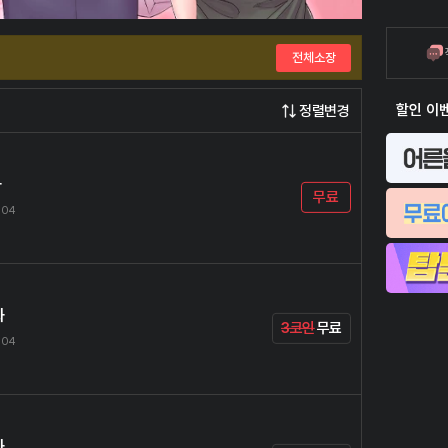
전체소장
할인 이
정렬변경
화
무료
.04
화
3코인
무료
.04
화