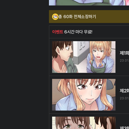
총 60화 전체소장하기
이벤트
6시간 마다 무료!
제1
23.01
제2
23.01
제3