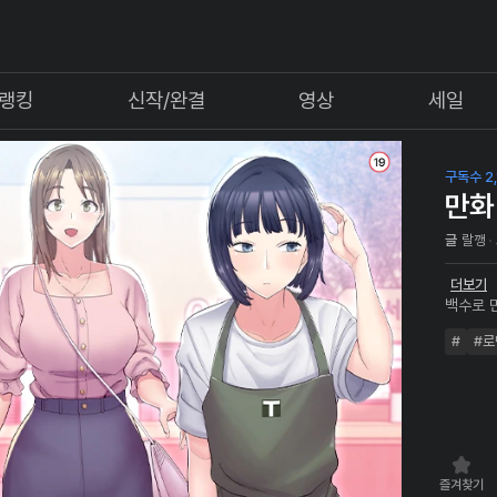
랭킹
신작/완결
영상
세일
구독수 2,
만화
글
랄깽
더보기
백수로 
선물이라
#
#로
나를 괴
"올해 여
즐겨찾기