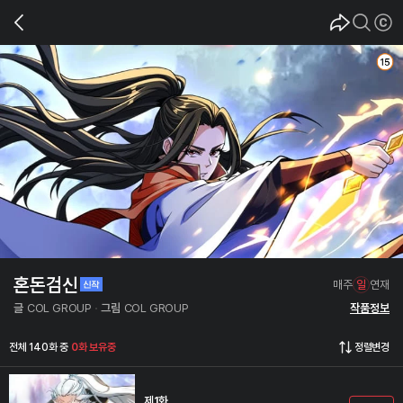
혼돈검신
매주
일
연재
글
COL GROUP
그림
COL GROUP
작품정보
전체 140화 중
0화 보유중
정렬변경
제1화