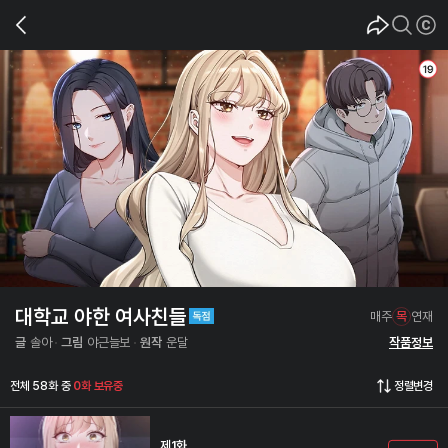
대학교 야한 여사친들
매주
목
연재
글
솔아
그림
야근늘보
원작
운달
작품정보
전체 58화 중
0화 보유중
정렬변경
제1화