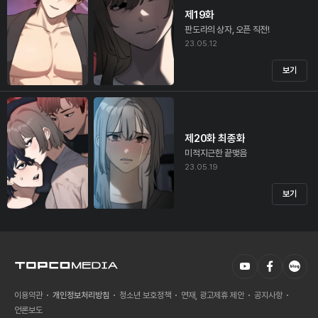
제19화
판도라의 상자, 오픈 직전!
23.05.12
보기
제20화 최종화
미적지근한 끝맺음
23.05.19
보기
이용약관
개인정보처리방침
청소년 보호정책
연재, 광고제휴 제안
공지사항
언론보도