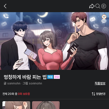
멍청하게 바람 피는 법
글
sonmohn
그림
sonmohn
작품정보
전체 20화 중
0화 보유중
정렬변경