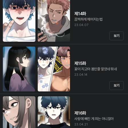
제14화
끔찍하게 헤어지는법
23.04.07
보기
제15화
꽃이 지고야 봄인줄 알았네 뭐네
23.04.14
보기
제16화
사랑에 빠진 게 죄는 아니잖아
23.04.21