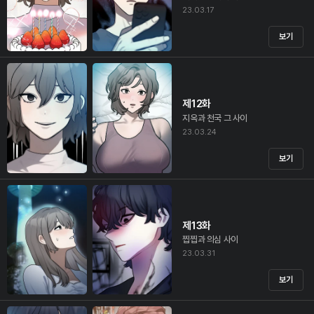
23.03.17
보기
제12화
지옥과 천국 그 사이
23.03.24
보기
제13화
찝찝과 의심 사이
23.03.31
보기