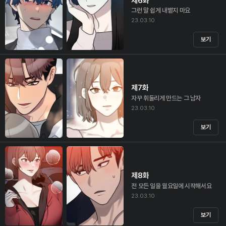
제6화
그런 말 쉽게 내뱉지 마요
23.03.10
보기
제7화
자꾸 휘둘리게 만드는 그 남자
23.03.10
보기
제8화
전 모든 일을 월요일에 시작해서요
23.03.10
보기