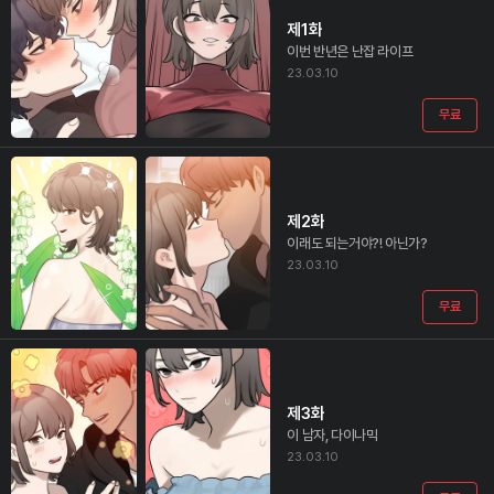
제1화
이번 반년은 난잡 라이프
23.03.10
무료
제2화
이래도 되는거야?! 아닌가?
23.03.10
무료
제3화
이 남자, 다이나믹
23.03.10