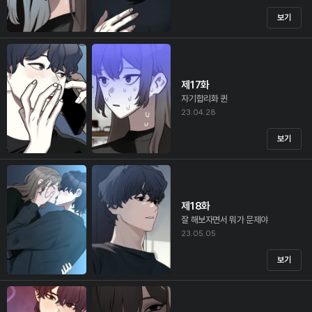
보기
제17화
자기합리화 퀸
23.04.28
보기
제18화
잘 해보자면서 뭐가 문제야
23.05.05
보기