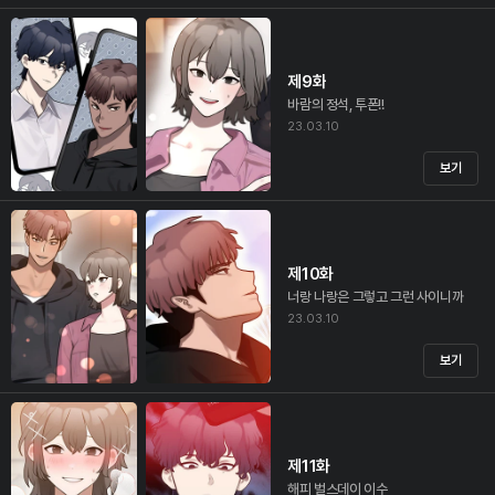
제9화
바람의 정석, 투폰!!
23.03.10
보기
제10화
너랑 나랑은 그렇고 그런 사이니까
23.03.10
보기
제11화
해피 벌스데이 이수