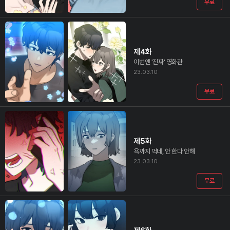
무료
제4화
이번엔 '진짜' 영화관
23.03.10
무료
제5화
욕까지 먹네, 안 한다 안해
23.03.10
무료