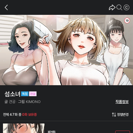
섬소녀
글
견공
그림
KIMONO
작품정보
전체 47화 중
0화 보유중
정렬변경
제1화