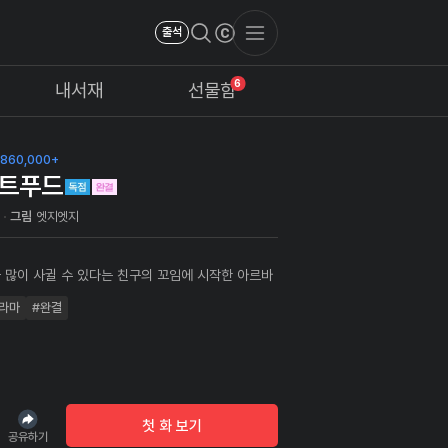
출석
6
내서재
선물함
860,000+
트푸드
니
그림
엣지엣지
 많이 사귈 수 있다는 친구의 꼬임에 시작한 아르바
쁜 여직원들 사이에서 행복한 첫 회식을 하는데...
라마
#완결
힘들면 저희 집에서 라면 먹을래요?"
첫 화 보기
공유하기