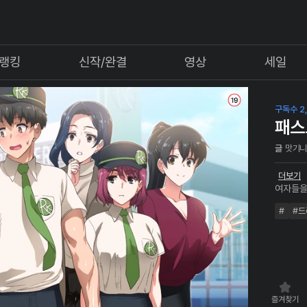
랭킹
신작/완결
영상
세일
구독수 2,
패스
글
맛기
더보기
여자들을
이트, 예
#
#드
"오빠, 
즐겨찾기