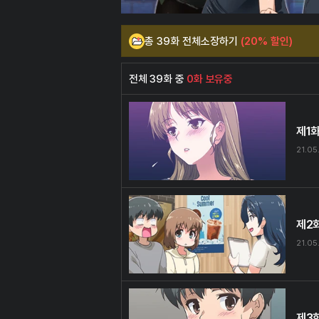
총 39화 전체소장하기
(20% 할인)
전체 39화 중
0화 보유중
제1
21.05
제2
21.05
제3