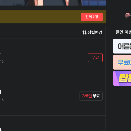
전체소장
할인 이
정렬변경
화
무료
.18
화
3코인
무료
.18
화