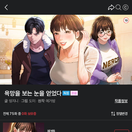
욕망을 보는 눈을 얻었다
글
띵지니
그림
도미
원작
예거밤
작품정보
전체 75화 중
0화 보유중
정렬변경
제1화