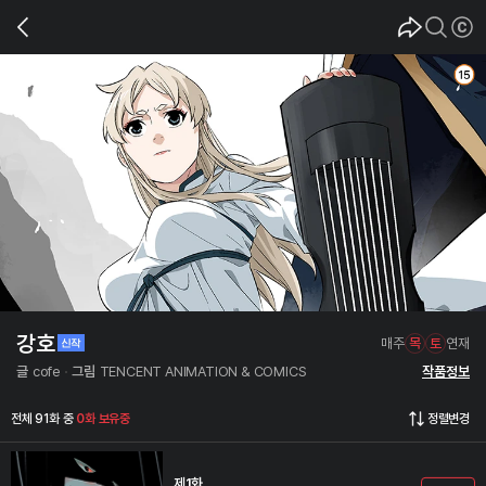
강호
매주
목
토
연재
글
cofe
그림
TENCENT ANIMATION & COMICS
작품정보
전체 91화 중
0화 보유중
정렬변경
제1화