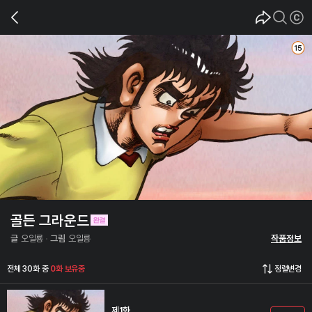
골든 그라운드
글
오일룡
그림
오일룡
작품정보
전체 30화 중
0화 보유중
정렬변경
제1화