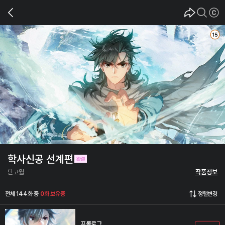
학사신공 선계편
단고월
작품정보
전체 144화 중
0화 보유중
정렬변경
프롤로그