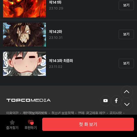
제141화
보기
23.10.29
제142화
보기
23.10.31
제143화 최종화
보기
23.11.02
이용약관
개인정보처리방침
청소년 보호정책
연재, 광고제휴 제안
공지사항
언론보도
첫 화 보기
즐겨찾기
후원하기
탑툰의 모든 콘텐츠는 저작권법에 의거 보호받고 있습니다.