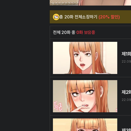
총 20화 전체소장하기
(20% 할인)
전체 20화 중
0화 보유중
제1
22.09
제2
22.09
제3