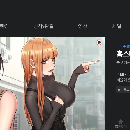
랭킹
신작/완결
영상
세일
구독수 8
홈스
글
은탄
더보기
서울에 
게 된 '
#
#드
"나만 
점 심해지
작되는
즐겨찾기