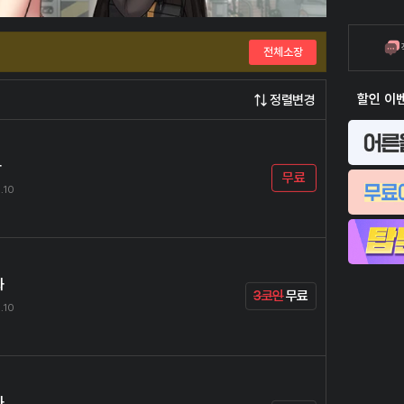
전체소장
할인 이
정렬변경
화
무료
.10
화
3코인
무료
.10
화