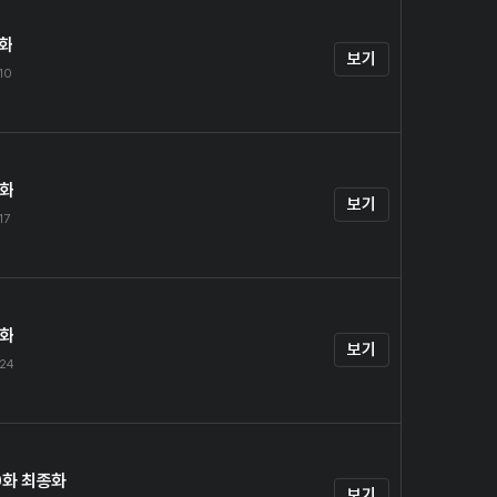
7화
보기
.10
8화
보기
17
9화
보기
.24
0화 최종화
보기