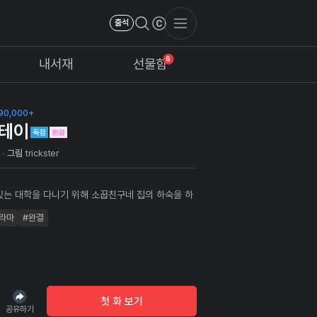
출석
6
내서재
선물함
90,000+
테이
환
그림
trickster
있는 대학을 다니기 위해 소꿉친구네 집의 하숙을 하
현우', 하숙 첫날밤 '세빈'의 은밀한 행위를 목격한다.
라마
#완결
보여준 건 불공평하지 않아? 그러니깐 너도 까봐" 점
는 수위 높은 장난, '현우'의 농밀한 홈스테이가 시
데…
첫 화 보기
공유하기