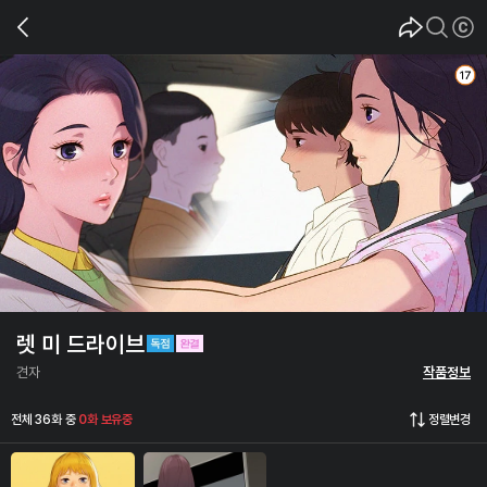
렛 미 드라이브
견자
작품정보
전체 36화 중
0화 보유중
정렬변경