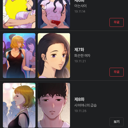
제6화
아는사이
19.11.14
무료
제7화
화끈한 여자
19.11.21
무료
제8화
시어머니의 급습
19.11.28
보기