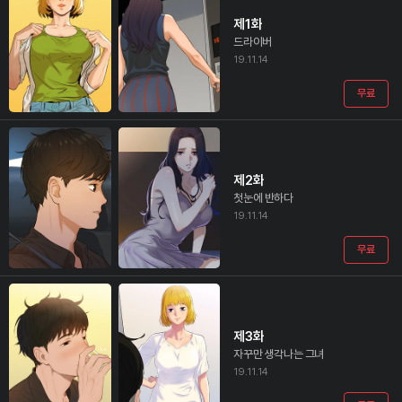
제1화
드라이버
19.11.14
무료
제2화
첫눈에 반하다
19.11.14
무료
제3화
자꾸만 생각나는 그녀
19.11.14