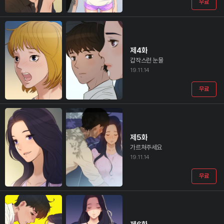
무료
제4화
갑작스런 눈물
19.11.14
무료
제5화
가르쳐주세요
19.11.14
무료