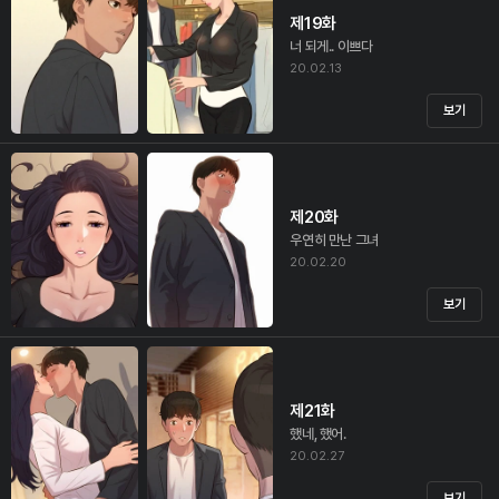
제19화
너 되게.. 이쁘다
20.02.13
보기
제20화
우연히 만난 그녀
20.02.20
보기
제21화
했네, 했어.
20.02.27
보기