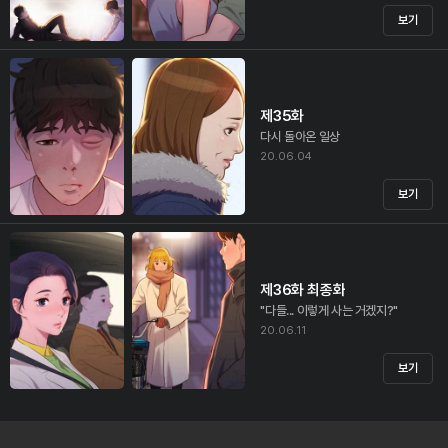
보기
제35화
다시 돌아온 일상
20.06.04
보기
제36화 최종화
"다들... 이렇게 사는 거겠지?"
20.06.11
보기