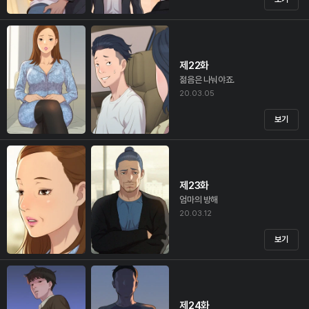
제22화
젊음은 나눠야죠.
20.03.05
보기
제23화
엄마의 방해
20.03.12
보기
제24화