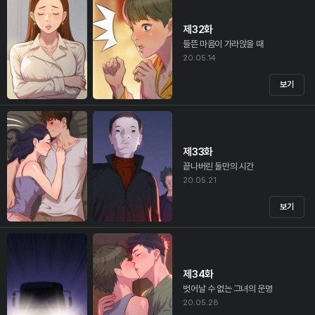
제32화
들뜬 마음이 가라앉을 때
20.05.14
보기
제33화
끝나버린 둘만의 시간
20.05.21
보기
제34화
벗어날 수 없는 그녀의 운명
20.05.28