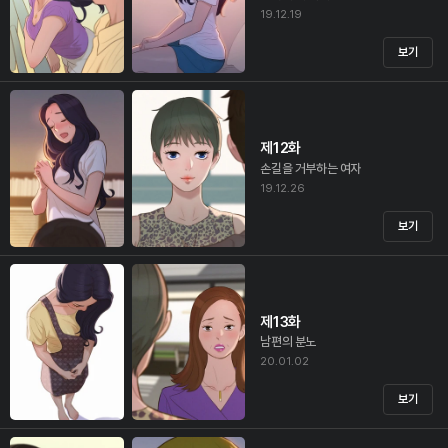
19.12.19
보기
제12화
손길을 거부하는 여자
19.12.26
보기
제13화
남편의 분노
20.01.02
보기