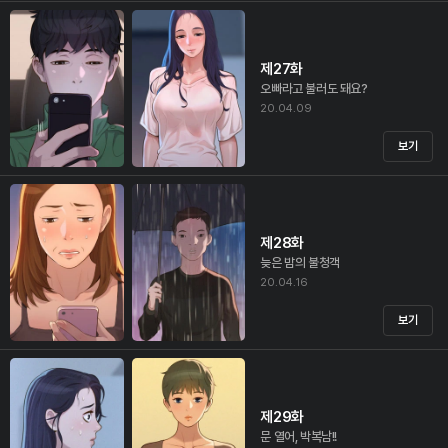
제27화
오빠라고 불러도 돼요?
20.04.09
보기
제28화
늦은 밤의 불청객
20.04.16
보기
제29화
문 열어, 박복남!!