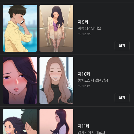
제9화
계속 생각났어요
19.12.05
보기
제10화
놓치고싶지 않은 감정
19.12.12
보기
제11화
갑자기 왜 이래요...!