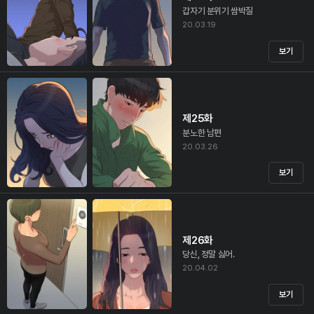
갑자기 분위기 쌈박질
20.03.19
보기
제25화
분노한 남편
20.03.26
보기
제26화
당신, 정말 싫어.
20.04.02
보기