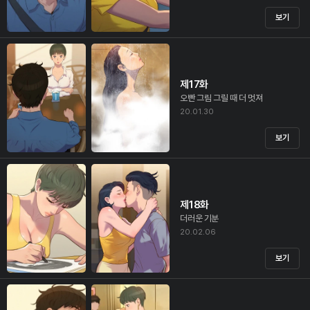
보기
제17화
오빤 그림 그릴 때 더 멋져
20.01.30
보기
제18화
더러운 기분
20.02.06
보기