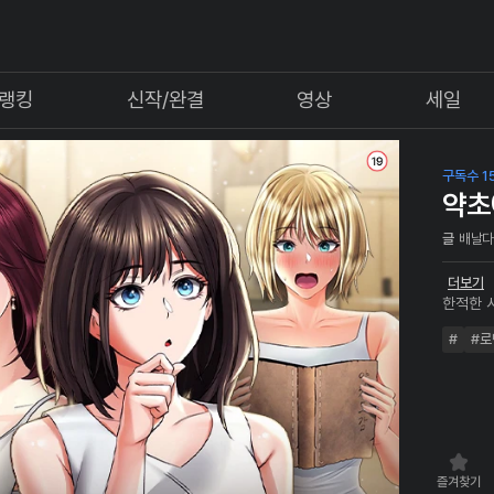
랭킹
신작/완결
영상
세일
구독수 15
약초
글
배날
더보기
한적한 
탕' 신
#
#로
호'는 유
된다. 창고 정리를 하며 우연히 발견한 의문의 약초 다발과
약재도감. 묘한 향기 그윽한 약재로 우려낸 초록
두 남녀 
즐겨찾기