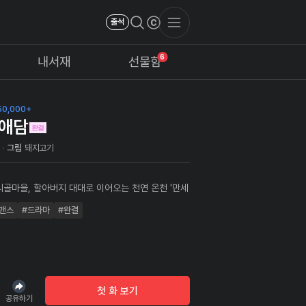
출석
6
내서재
선물함
0,000+
애담
다
그림
돼지고기
시골마을, 할아버지 대대로 이어오는 천연 온천 '만세
장개업을 앞두고 홀로 목욕탕 운영을 떠맡게 된 '진
맨스
#드라마
#완결
일한 직원인 옆집 누나 '세정'과 남아 대청소를 하게
빛 약초탕은
사이를 뜨겁게 만들어 버리는데..!
첫 화 보기
공유하기