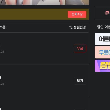
전체소장
할인 이
적용!
정렬변경
화
무료
.25
화
보기
.25
화