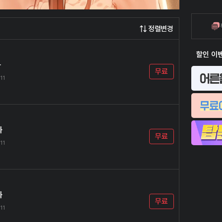
정렬변경
할인 이
화
무료
11
화
무료
11
화
무료
11