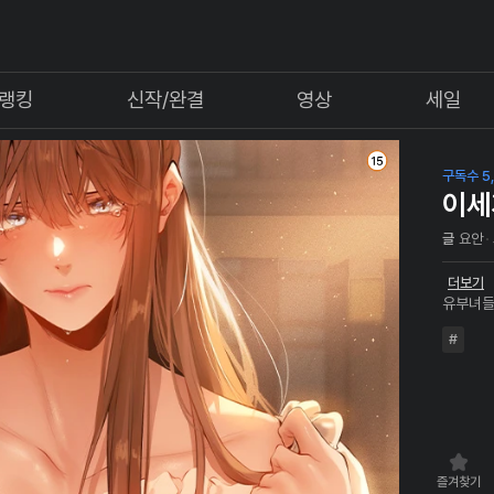
랭킹
신작/완결
영상
세일
구독수 5
이세
글
요안
더보기
유부녀들
망치게 되는데... 최상급 유
#
제가 잘 먹겠습니다~!
만의 하
즐겨찾기