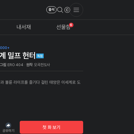
출석
6
내서재
선물함
,000+
계 밀프 헌터
그림
ERO 404
원작
오곡전도사
과 불륜 라이프를 즐기다 걸린 태양은 이세계로 도
부녀와 각 침대라고?! 그렇다면
 과연 태양은 무사히 이세계에서 자신
렘을 만들 수 있을까?
첫 화 보기
공유하기