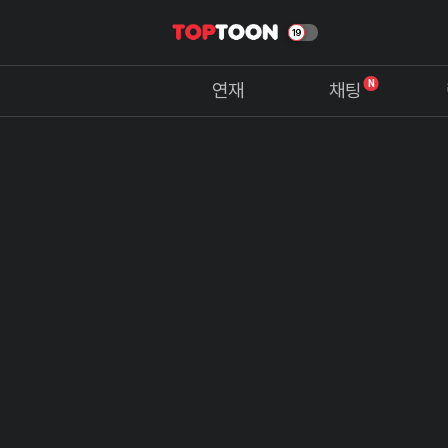
N
연재
채팅