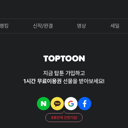
랭킹
신작/완결
영상
세일
지금 탑툰 가입하고
1시간 무료이용권
선물을 받아보세요!
3초
만에 간편가입!