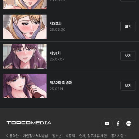
25.06.23
제30화
보기
25.06.30
제31화
보기
25.07.07
제32화 최종화
보기
25.07.14
이용약관
개인정보처리방침
청소년 보호정책
연재, 광고제휴 제안
공지사항