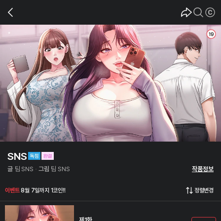
SNS
글
팀 SNS
그림
팀 SNS
작품정보
이벤트
8월 7일까지 1코인!!
정렬변경
제1화