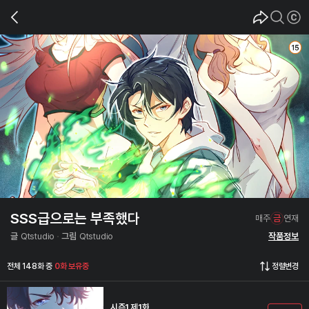
SSS급으로는 부족했다
매주
금
연재
글
Qtstudio
그림
Qtstudio
작품정보
전체 148화 중
0화 보유중
정렬변경
시즌1 제1화