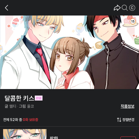
달콤한 키스
글
웹티
그림
올코
작품정보
전체 52화 중
0화 보유중
정렬변경
제1화