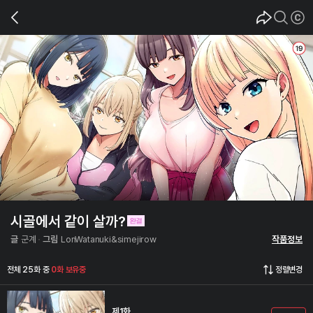
시골에서 같이 살까?
글
군계
그림
LonWatanuki&simejirow
작품정보
전체 25화 중
0화 보유중
정렬변경
제1화