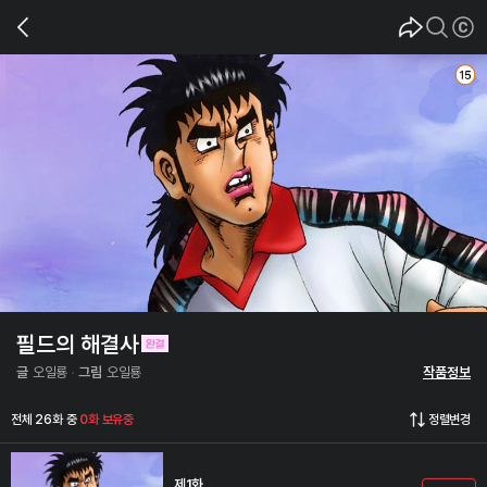
필드의 해결사
글
오일룡
그림
오일룡
작품정보
전체 26화 중
0화 보유중
정렬변경
제1화