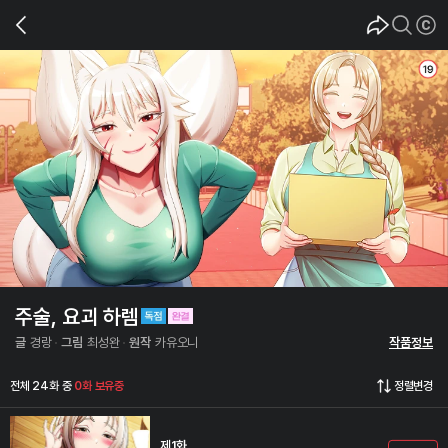
주술, 요괴 하렘
글
경랑
그림
최성완
원작
카유오니
작품정보
전체 24화 중
0화 보유중
정렬변경
제1화