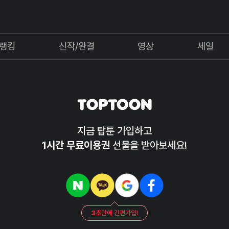
랭킹
신작/완결
영상
세일
지금 탑툰 가입하고
1시간 무료이용권
선물을 받아보세요!
3초
만에 간편가입!