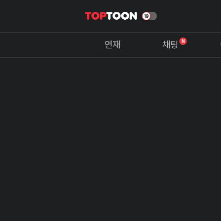
N
연재
채팅