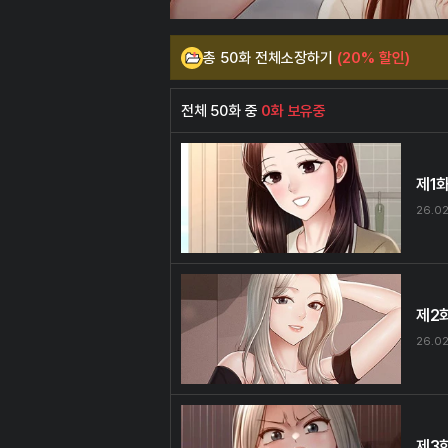
총 50화 전체소장하기
(20% 할인)
전체 50화 중
0화 보유중
제1
26.02
제2
26.02
제3