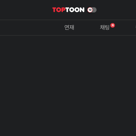
N
연재
채팅