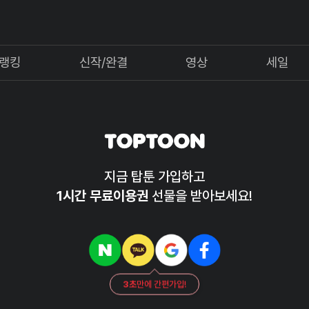
랭킹
신작/완결
영상
세일
지금 탑툰 가입하고
1시간 무료이용권
선물을 받아보세요!
3초
만에 간편가입!