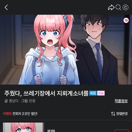
주웠다, 쓰레기장에서 지뢰계소녀를
글
퐁당이
그림
란몽
작품정보
이벤트
전회차 2코인 할인!
정렬변경
제1화