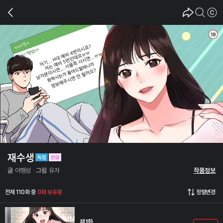
재수생
글
야행성
그림
유자
작품정보
전체 110화 중
0화 보유중
정렬변경
제1화