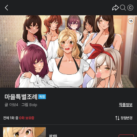
마을특별조례
글
아뵤4
그림
Bolp
작품정보
전체 1화 중
0화 보유중
정렬변경
제1화