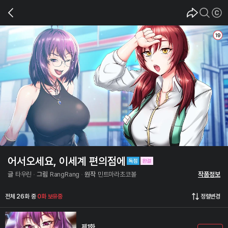
어서오세요, 이세계 편의점에
글
타우린
그림
RangRang
원작
민트마라초코볼
작품정보
전체 26화 중
0화 보유중
정렬변경
제1화