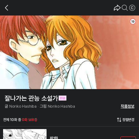
잘나가는 관능 소설가
글
Noriko Hashiba
그림
Noriko Hashiba
작품정보
전체 10화 중
0화 보유중
정렬변경
제1화