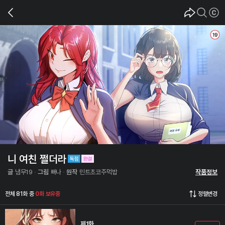
니 여친 쩔더라
글
냄무19
그림
빠나
원작
민트초코주먹밥
작품정보
전체 81화 중
0화 보유중
정렬변경
제1화