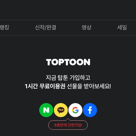
랭킹
신작/완결
영상
세일
지금 탑툰 가입하고
1시간 무료이용권
선물을 받아보세요!
3초
만에 간편가입!