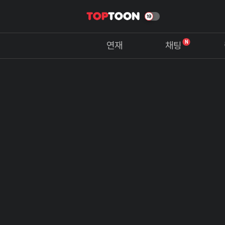
N
연재
채팅