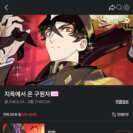
지옥에서 온 구원자
글
ZHAOJIA
그림
ZHAOJIA
작품정보
전체 56화 중
0화 보유중
정렬변경
제1화