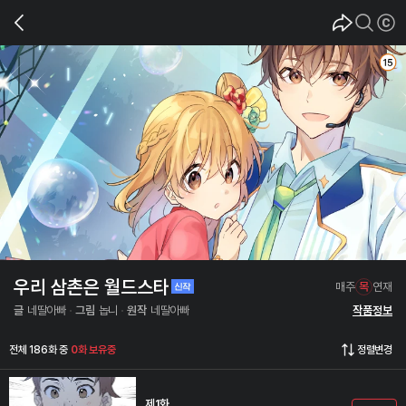
우리 삼촌은 월드스타
매주
목
연재
글
네딸아빠
그림
놉니
원작
네딸아빠
작품정보
전체 186화 중
0화 보유중
정렬변경
제1화