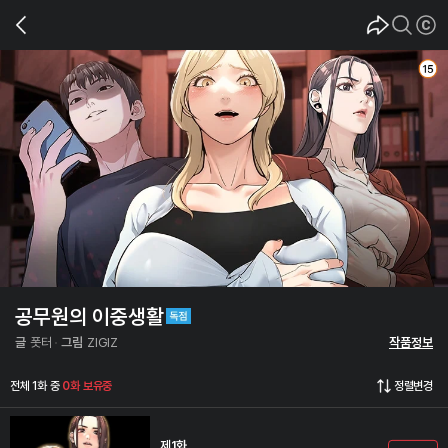
공무원의 이중생활
글
폿터
그림
ZIGIZ
작품정보
전체 1화 중
0화 보유중
정렬변경
제1화