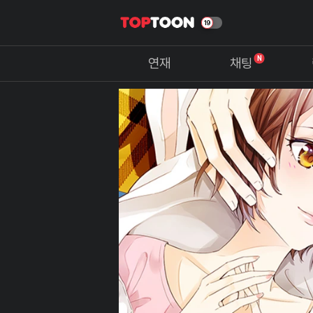
N
연재
채팅