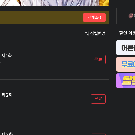
전체소장
할인 이
정렬변경
 제1화
무료
11
 제2화
무료
11
 제3화