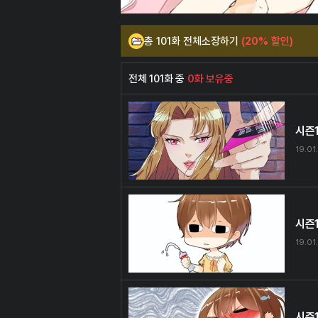
총 101화 전체소장하기
(20% 할인)
전체 101화 중
0화 보유중
시즌1
19.01.
시즌1
19.01.
시즌1