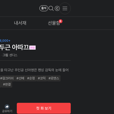
출석
6
내서재
선물함
8,000+
두근 아따끄
스
그림
센디스
을 타고난 주인공 신아영은 펜싱 감독의 눈에 들어
펜싱 클럽에 방문하게 되고, 그곳에서 남자주인공
#걸크러쉬
#선배
#순정
#코믹
#로맨스
"을 보고 첫 눈에 반해 펜싱 클럽의 회원으로 가입하
. 과연 그녀는 사랑과 운동 두 마리의 토끼를 모두 잡
#완결
을까?!
첫 화 보기
공유하기