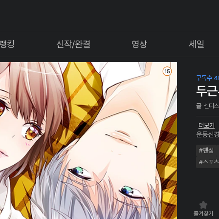
랭킹
신작/완결
영상
세일
구독수 4
두근
글
센디
더보기
운동신경
우연히 
#펜싱
“이새벽
게 된다
#스포츠
을 수 있
즐겨찾기