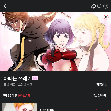
아빠는 쓰레기
글
최익규
그림
최익규
작품정보
전체 35화 중
0화 보유중
정렬변경
시즌1 제1화