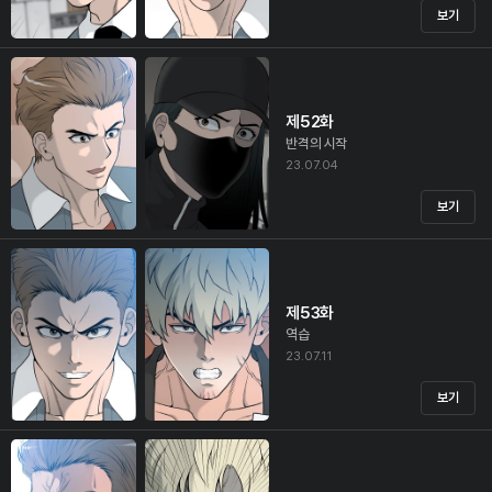
보기
제52화
반격의 시작
23.07.04
보기
제53화
역습
23.07.11
보기