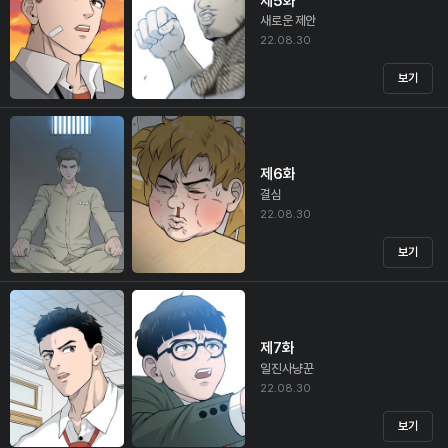
제5화
새로운 제안
22.08.30
보기
제6화
결심
22.08.30
보기
제7화
일진사냥꾼
22.08.30
보기