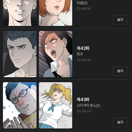
외출(2)
23.04.18
보기
제42화
복귀
23.04.25
보기
제43화
오타쿠의 분노(1)
23.05.02
보기