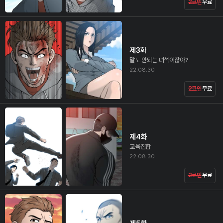
2코인
무료
제3화
말도 안되는 녀석이잖아?
22.08.30
2코인
무료
제4화
교육집합
22.08.30
2코인
무료