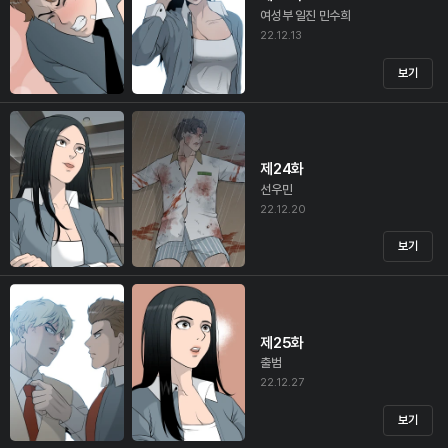
여성부 일진 민수희
22.12.13
보기
제24화
선우민
22.12.20
보기
제25화
출범
22.12.27
보기