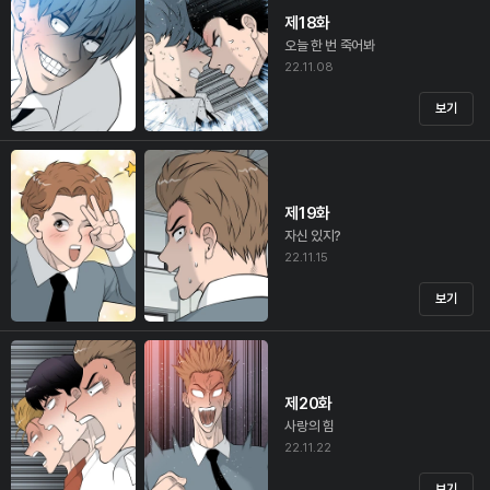
제18화
오늘 한 번 죽어봐
22.11.08
보기
제19화
자신 있지?
22.11.15
보기
제20화
사랑의 힘
22.11.22
보기