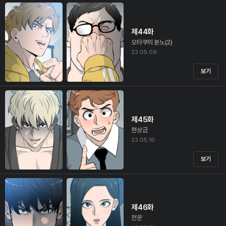
제44화
오타쿠의 분노(2)
23.05.09
보기
제45화
현상금
23.05.16
보기
제46화
전운