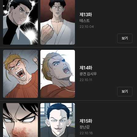
제13화
테스트
22.10.04
보기
제14화
광견 김시우
22.10.11
보기
제15화
장난감
22.10.18