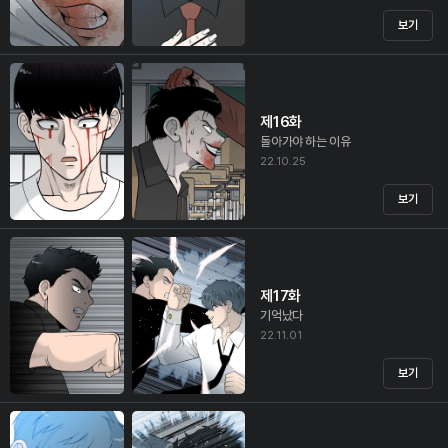
보기
제16화
돌아가야 하는 이유
22.10.25
보기
제17화
기억났다
22.11.01
보기