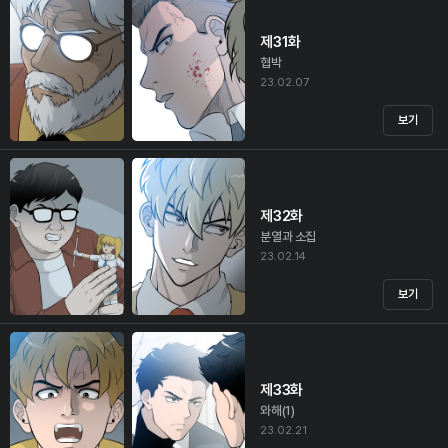
제31화
협박
23.02.07
보기
제32화
분열과 소집
23.02.14
보기
제33화
와해(1)
23.02.21