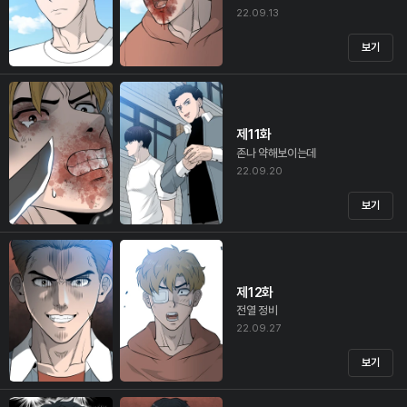
22.09.13
보기
제11화
존나 약해보이는데
22.09.20
보기
제12화
전열 정비
22.09.27
보기