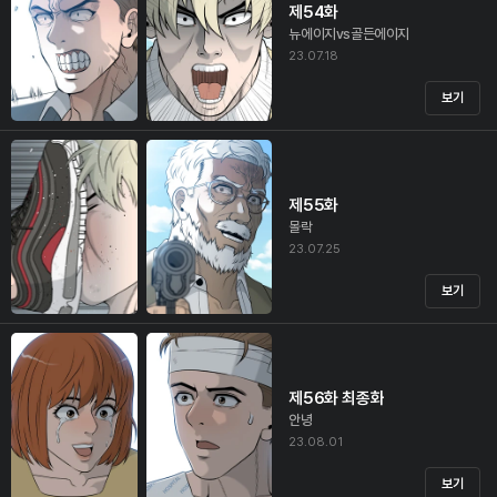
제54화
뉴에이지vs골든에이지
23.07.18
보기
제55화
몰락
23.07.25
보기
제56화 최종화
안녕
23.08.01
보기