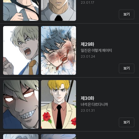
23.01.17
보기
제29화
일진은 이렇게 패야지
23.01.24
보기
제30화
녀석은 다르다니까
23.01.31
보기