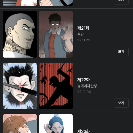
제21화
결판
22.11.29
보기
제22화
뉴에이지 탄생
22.12.06
보기
제23화