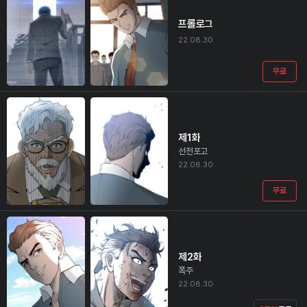
프롤로그
22.08.30
무료
제1화
선전포고
22.08.30
무료
제2화
폭주
22.08.30