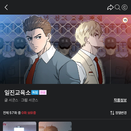
일진교육소
글
서쿤스
그림
서쿤스
작품정보
전체 57화 중
0화 보유중
정렬변경