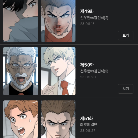
제49화
선우현vs김민석(2)
23.06.13
보기
제50화
선우현vs김민석(3)
23.06.20
보기
제51화
최후의 결단
23.06.27