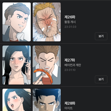
제26화
활동 개시
23.01.03
보기
제27화
베이컨과 계란
23.01.10
보기
제28화
아지트