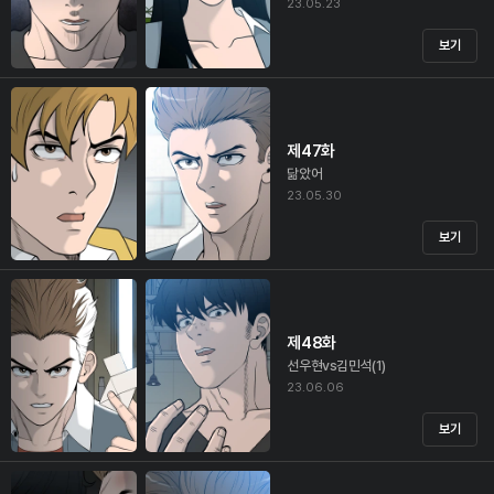
23.05.23
보기
제47화
닮았어
23.05.30
보기
제48화
선우현vs김민석(1)
23.06.06
보기