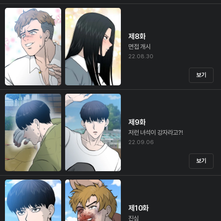
제8화
면접 개시
22.08.30
보기
제9화
저런 녀석이 강자라고?!
22.09.06
보기
제10화
진심