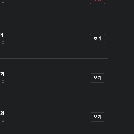
.10
1화
보기
.10
2화
보기
.10
3화
보기
.10