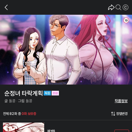
순정녀 타락계획
글
돌콩
그림
돌콩
작품정보
전체 82화 중
0화 보유중
정렬변경
제1화