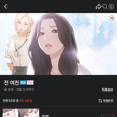
전 여친
글
말랑
그림
도쿠하쿠
작품정보
전체 50화 중
0화 보유중
정렬변경
제1화