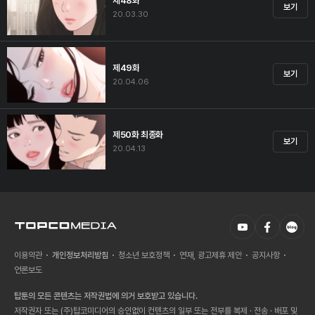
제48화
보기
20.03.30
제49화
보기
20.04.06
제50화 최종화
보기
20.04.13
이용약관
개인정보처리방침
청소년 보호정책
연재, 광고제휴 제안
공지사항
언론보도
탑툰의 모든 콘텐츠는 저작권법에 의거 보호받고 있습니다.
저작권자 또는 (주)탑코미디어의 승인없이 컨텐츠의 일부 또는 전부를 복제 · 전송 · 배포 및