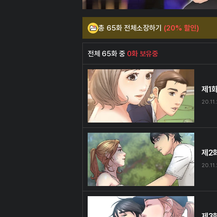
총 65화 전체소장하기
(20% 할인)
전체 65화 중
0화 보유중
제1
20.11
제2
20.11
제3