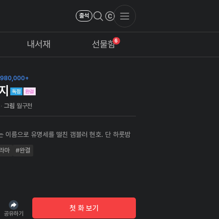
출석
6
내서재
선물함
980,000+
지
그림
월구천
라는 이름으로 유명세를 떨친 갬블러 현호. 단 하룻밤
 돈을 다 잃은 것도 모자라서 아내를 건 도박에서 패
라마
#완결
 한적한 시골마을로 숨어든다. 그런 현호를 찾아 온 의
자... 그녀로 인해 현호의 인생은 또다시 선택의 기로
된다.
첫 화 보기
공유하기