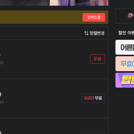
전체소장
할인 이
정렬변경
화
무료
.22
화
3코인
무료
.22
화