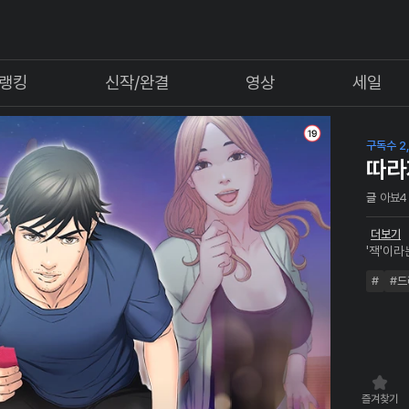
랭킹
신작/완결
영상
세일
구독수 2,
따라
글
아뵤4
더보기
'잭'이
에 가진
#
#드
한 뒤,
문의 여
에 서게 
즐겨찾기