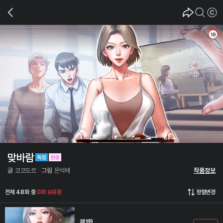
맞바람
글
코코도르
그림
문석배
작품정보
전체 48화 중
0화 보유중
정렬변경
제1화