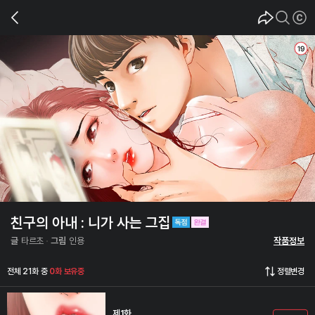
친구의 아내 : 니가 사는 그집
글
타르초
그림
인용
작품정보
전체 21화 중
0화 보유중
정렬변경
제1화