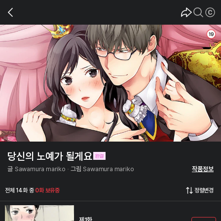
당신의 노예가 될게요
글
Sawamura mariko
그림
Sawamura mariko
작품정보
전체 14화 중
0화 보유중
정렬변경
제1화