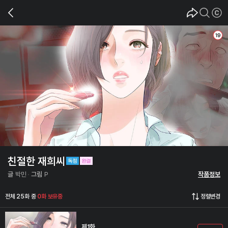
친절한 재희씨
글
박민
그림
P
작품정보
전체 25화 중
0화 보유중
정렬변경
제1화