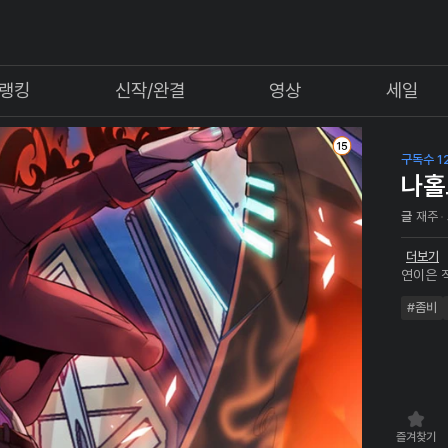
랭킹
신작/완결
영상
세일
구독수 12
나홀
글
재주
더보기
연이은 
유일한 
#좀비
스에 감
자신의 
즐겨찾기