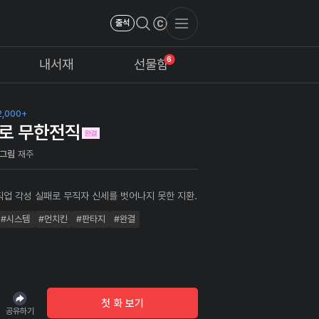
출석
6
내서재
선물함
,000+
로 무한전직
그림
재주
직업 각성 실패로 무직자 신세를 벗어나지 못한 지환.
버팀목이자 천재 헌터로 불리던 동생이 좀비 바이러
#시스템
#먼치킨
#판타지
#완결
염되었지만 무직자인 지환이 할 수 있는 건 절규 뿐.
무기력함 앞에 좌절하던 그때…
첫 화 보기
공유하기