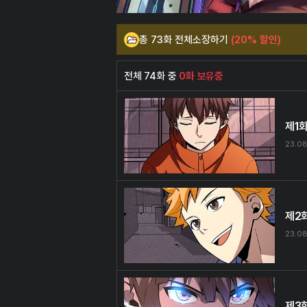
총 73화 전체소장하기
(20% 할인)
전체 74화 중
0화 보유중
제1
23.08
제2
23.08
제3