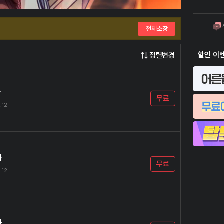
전체소장
할인 이
정렬변경
화
무료
.12
화
무료
.12
화